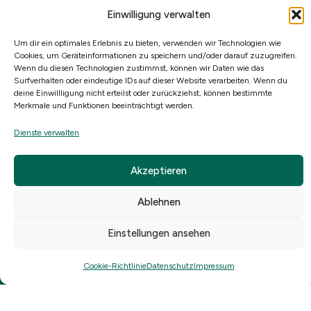
Einwilligung verwalten
Um dir ein optimales Erlebnis zu bieten, verwenden wir Technologien wie
Navigieren
Rechtliches
Navigieren
Cookies, um Geräteinformationen zu speichern und/oder darauf zuzugreifen.
Verkaufen
Datenschutz
Kallmeier
Wenn du diesen Technologien zustimmst, können wir Daten wie das
Sponsoring
Surfverhalten oder eindeutige IDs auf dieser Website verarbeiten. Wenn du
Immobilien
Kaufen
Impressum
deine Einwillligung nicht erteilst oder zurückziehst, können bestimmte
eGbR
Merkmale und Funktionen beeinträchtigt werden.
Immobilienmakler
Ankauf /
Am Anger
Makler
Dienste verwalten
Projektentwicklung
13
Oberkrämer
16727
Referenzen
Akzeptieren
Makler
Oberkrämer
Über uns
Bötzow
Ablehnen
post@kallmeier
Blog
immobilien.de
Einstellungen ansehen
Kontakt
Festnetz:
Cookie-Richtlinie
Datenschutz
Impressum
03304 521
62 56