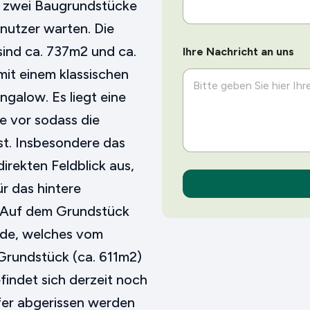
i
r zwei Baugrundstücke
c
enutzer warten. Die
h
t
sind ca. 737m2 und ca.
Ihre Nachricht an uns
I
h
mit einem klassischen
r
ngalow. Es liegt eine
e
e vor sodass die
ist. Insbesondere das
irekten Feldblick aus,
r das hintere
. Auf dem Grundstück
äude, welches vom
rundstück (ca. 611m2)
efindet sich derzeit noch
fer abgerissen werden