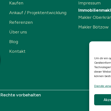
Kaufen
Impressum
Immobilienmakl
Ankauf / Projektentwicklung
Makler Oberkrä
Referenzen
Makler Bötzow
Über uns
Blog
Kontakt
Um dir ein o
Geräteinform
Technologien
dieser Websi
können best
Dienste verw
e Rechte vorbehalten
Akze