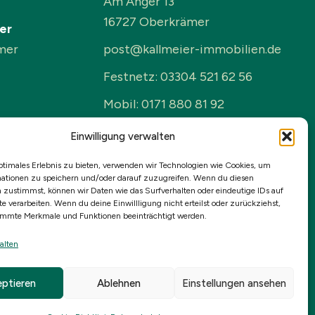
Am Anger 13
16727 Oberkrämer
er
mer
post@kallmeier-immobilien.de
Festnetz: 03304 521 62 56
Mobil: 0171 880 81 92
Mobil: 0176 438 654 89
Einwilligung verwalten
Öffnungszeiten:
ptimales Erlebnis zu bieten, verwenden wir Technologien wie Cookies, um
Montag bis Freitag
ationen zu speichern und/oder darauf zuzugreifen. Wenn du diesen
 zustimmst, können wir Daten wie das Surfverhalten oder eindeutige IDs auf
10:00 bis 19:00 Uhr
te verarbeiten. Wenn du deine Einwillligung nicht erteilst oder zurückziehst,
immte Merkmale und Funktionen beeinträchtigt werden.
Sowie nach Absprache
alten
ptieren
Ablehnen
Einstellungen ansehen