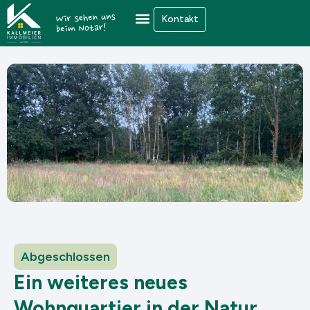
Zum
Kontakt
Inhalt
springen
Abgeschlossen
Ein weiteres neues
Wohnquartier in der Natur