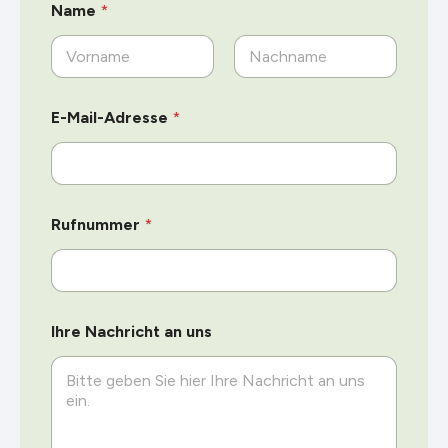
Name
*
Vorname
Nachname
E-Mail-Adresse
*
*
Rufnummer
*
N
a
c
h
r
i
Ihre Nachricht an uns
c
h
t
u
n
s