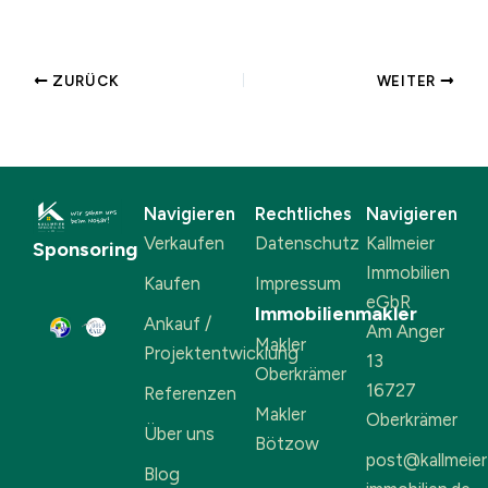
ZURÜCK
WEITER
Navigieren
Rechtliches
Navigieren
Verkaufen
Datenschutz
Kallmeier
Sponsoring
Immobilien
Kaufen
Impressum
eGbR
Immobilienmakler
Ankauf /
Am Anger
Makler
Projektentwicklung
13
Oberkrämer
16727
Referenzen
Makler
Oberkrämer
Über uns
Bötzow
post@kallmeier
Blog