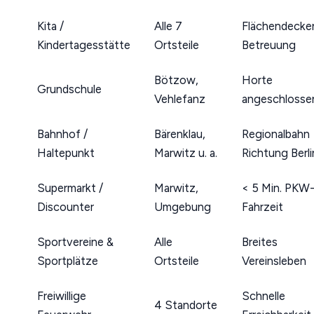
Kita /
Alle 7
Flächendecke
Kindertagesstätte
Ortsteile
Betreuung
Bötzow,
Horte
Grundschule
Vehlefanz
angeschlosse
Bahnhof /
Bärenklau,
Regionalbahn
Haltepunkt
Marwitz u. a.
Richtung Berli
Supermarkt /
Marwitz,
< 5 Min. PKW
Discounter
Umgebung
Fahrzeit
Sportvereine &
Alle
Breites
Sportplätze
Ortsteile
Vereinsleben
Freiwillige
Schnelle
4 Standorte