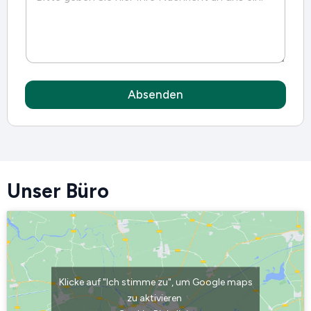
a
i
l
-
A
d
r
Absenden
e
s
s
e
I
h
r
Unser Büro
e
Klicke auf "Ich stimme zu", um Google maps
zu aktivieren