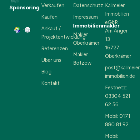
Verkaufen
Datenschutz
Kallmeier
Sponsoring
Immobilien
Kaufen
Impressum
eGbR
Immobilienmakler
Ankauf /
Am Anger
Makler
Projektentwicklung
13
Oberkrämer
16727
Referenzen
Makler
Oberkrämer
Über uns
Bötzow
post@kallmeier
Blog
immobilien.de
Kontakt
Festnetz:
03304 521
62 56
Mobil: 0171
880 81 92
Mobil: