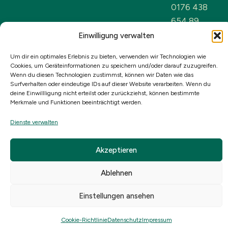
0176 438
654 89
Einwilligung verwalten
Öffnungszeite
Montag bis
Um dir ein optimales Erlebnis zu bieten, verwenden wir Technologien wie
Cookies, um Geräteinformationen zu speichern und/oder darauf zuzugreifen.
Freitag
Wenn du diesen Technologien zustimmst, können wir Daten wie das
10:00 bis 19:0
Surfverhalten oder eindeutige IDs auf dieser Website verarbeiten. Wenn du
deine Einwillligung nicht erteilst oder zurückziehst, können bestimmte
Uhr
Merkmale und Funktionen beeinträchtigt werden.
Sowie nach
Absprache
Dienste verwalten
Akzeptieren
Copyright ©2026 Kallmeier Immobilien eGbR ·
Alle Rechte vorbehalten
Ablehnen
Einstellungen ansehen
Cookie-Richtlinie
Datenschutz
Impressum