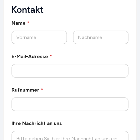
Kontakt
Name
*
Vorname
Nachname
E-Mail-Adresse
*
Rufnummer
*
*
Ihre Nachricht an uns
E
-
M