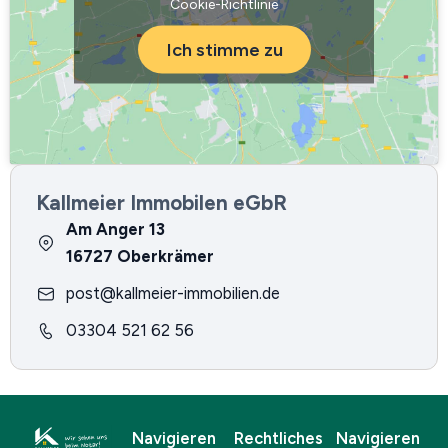
Cookie-Richtlinie
Ich stimme zu
Kallmeier Immobilen eGbR
Am Anger 13
16727 Oberkrämer
post@kallmeier-immobilien.de
03304 521 62 56
Navigieren
Rechtliches
Navigieren